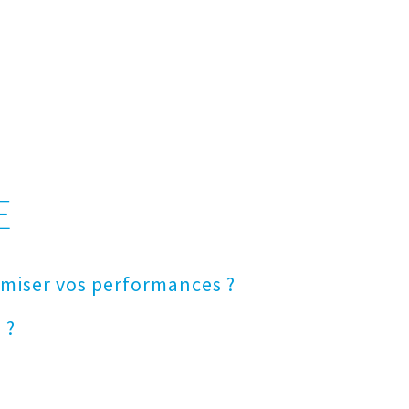
E
imiser vos performances ?
 ?