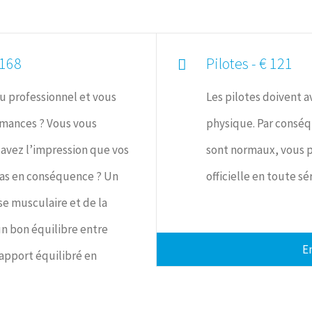
 168
Pilotes - € 121
u professionnel et vous
Les pilotes doivent 
rmances ? Vous vous
physique. Par conséqu
avez l’impression que vos
sont normaux, vous p
as en conséquence ? Un
officielle en toute sé
e musculaire et de la
n bon équilibre entre
En
 apport équilibré en