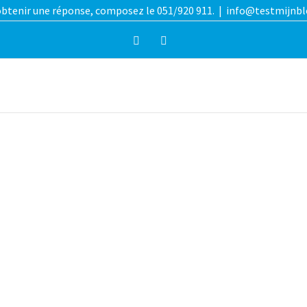
btenir une réponse, composez le 051/920 911.
|
info@testmijnbl
Facebook
Instagram