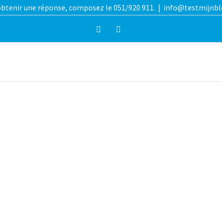
btenir une réponse, composez le 051/920 911.
|
info@testmijnbl
Facebook
Instagram