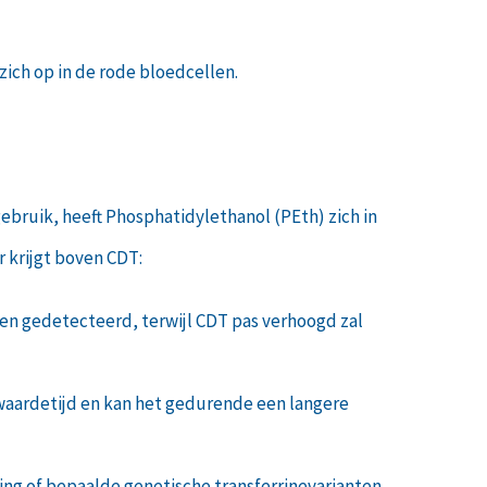
zich op in de rode bloedcellen.
ebruik, heeft Phosphatidylethanol (PEth) zich in
 krijgt boven CDT:
den gedetecteerd, terwijl CDT pas verhoogd zal
fwaardetijd en kan het gedurende een langere
g of bepaalde genetische transferrinevarianten.