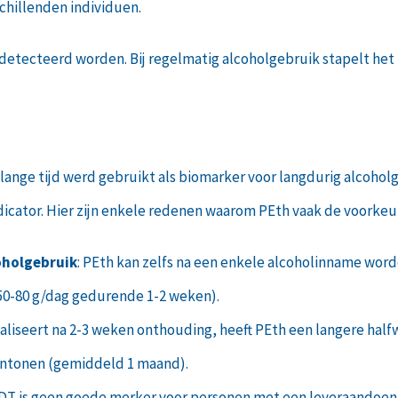
schillenden individuen.
edetecteerd worden. Bij regelmatig alcoholgebruik stapelt het 
ange tijd werd gebruikt als biomarker voor langdurig alcoholg
ator. Hier zijn enkele redenen waarom PEth vaak de voorkeur
oholgebruik
: PEth kan zelfs na een enkele alcoholinname wor
>50-80 g/dag gedurende 1-2 weken).
maliseert na 2-3 weken onthouding, heeft PEth een langere hal
antonen (gemiddeld 1 maand).
DT is geen goede merker voor personen met een leveraandoenin