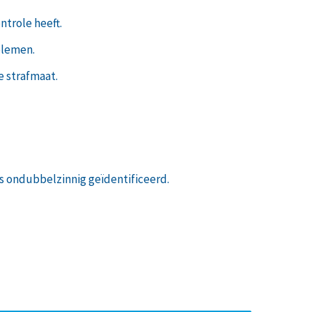
ntrole heeft.
blemen.
e strafmaat.
s ondubbelzinnig geïdentificeerd.