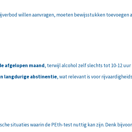
 rijverbod willen aanvragen, moeten bewijsstukken toevoegen a
n de afgelopen maand
, terwijl alcohol zelf slechts tot 10-12 u
an langdurige abstinentie
, wat relevant is voor rijvaardighe
ische situaties waarin de PEth-test nuttig kan zijn. Denk bijvoo