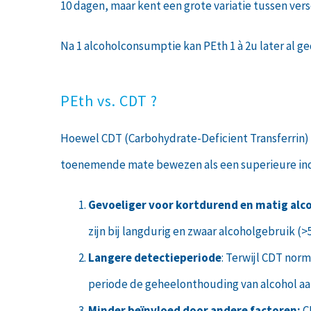
10 dagen, maar kent een grote variatie tussen ver
Na 1 alcoholconsumptie kan PEth 1 à 2u later al g
PEth vs. CDT ?
Hoewel CDT (Carbohydrate-Deficient Transferrin) l
toenemende mate bewezen als een superieure indic
Gevoeliger voor kortdurend en matig alc
zijn bij langdurig en zwaar alcoholgebruik (
Langere detectieperiode
: Terwijl CDT nor
periode de geheelonthouding van alcohol a
Minder beïnvloed door andere factoren:
C