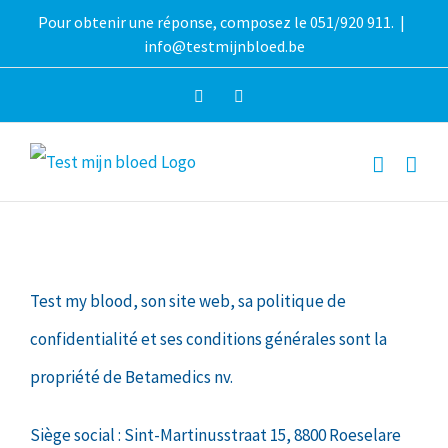
Aller
Pour obtenir une réponse, composez le 051/920 911.
|
info@testmijnbloed.be
au
contenu
Facebook
Instagram
Test my blood, son site web, sa politique de
confidentialité et ses conditions générales sont la
propriété de Betamedics nv.
Siège social : Sint-Martinusstraat 15, 8800 Roeselare