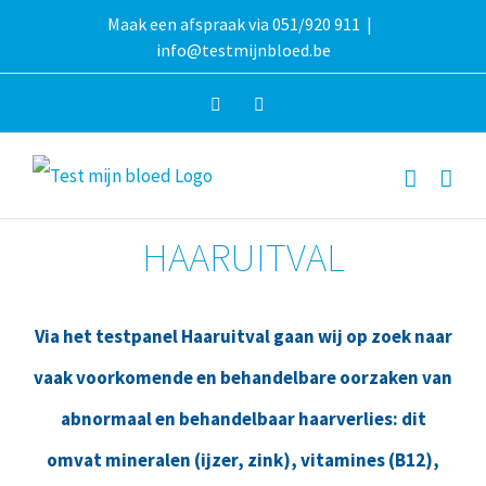
Overslaan
Maak een afspraak via 051/920 911
|
info@testmijnbloed.be
naar
inhoud
Facebook
Instagram
HAARUITVAL
Via het testpanel Haaruitval gaan wij op zoek naar
vaak voorkomende en behandelbare oorzaken van
abnormaal en behandelbaar haarverlies: dit
omvat mineralen (ijzer, zink), vitamines (B12),