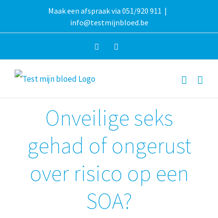
Overslaan
Maak een afspraak via 051/920 911
|
info@testmijnbloed.be
naar
inhoud
Facebook
Instagram
Onveilige seks
gehad of ongerust
over risico op een
SOA?