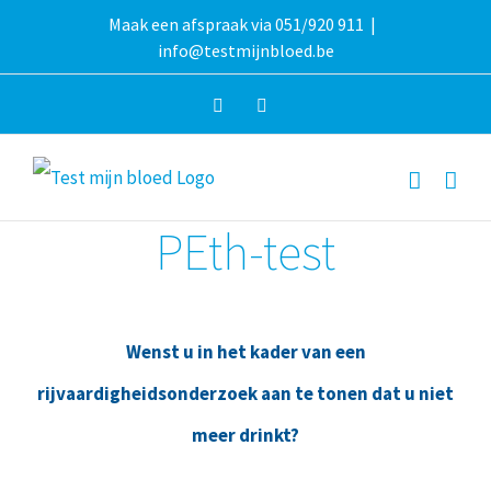
Overslaan
Maak een afspraak via 051/920 911
|
info@testmijnbloed.be
naar
inhoud
Facebook
Instagram
PEth-test
Wenst u in het kader van een
rijvaardigheidsonderzoek aan te tonen dat u niet
meer drinkt?